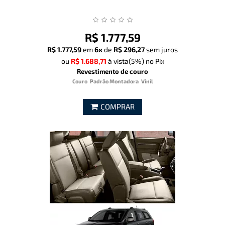
R$ 1.777,59
R$ 1.777,59
em
6x
de
R$ 296,27
sem juros
ou
R$ 1.688,71
à vista
(5%)
no Pix
Revestimento de couro
Couro
Padrão Montadora
Vinil
COMPRAR