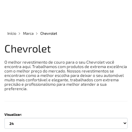
×
×
Redes Sociais
Informações
ENTRAR
CADASTRAR
Formas de Pagamento
REVESTIMENTOS EM COURO
Início
Marca
Chevrolet
CAPAS PARA BANCOS
Chevrolet
Site Seguro- Compre com Segurança
ASSOALHOS
O melhor revestimento de couro para o seu Chevrolet você
encontra aqui. Trabalhamos com produtos de extrema excelência
com o melhor preço do mercado. Nossos revestimentos se
ACESSÓRIOS
encontram como a melhor escolha para deixar o seu automóvel
muito mais confortável e elegante, trabalhados com extrema
precisão e profissionalismo para melhor atender a sua
QUEM SOMOS
preferencia.
MARCAS
Visualizar:
INFORMAÇÕES
Entrega