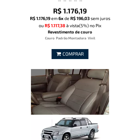
R$ 1.176,19
R$ 1.176,19
em
6x
de
R$ 196,03
sem juros
ou
R$ 1.117,38
à vista
(5%)
no Pix
Revestimento de couro
Couro
Padrão Montadora
Vinil
COMPRAR