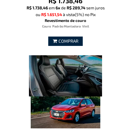
R$ 1.738,46
R$ 1.738,46
em
6x
de
R$ 289,74
sem juros
ou
R$ 1.651,54
à vista
(5%)
no Pix
Revestimento de couro
Couro
Padrão Montadora
Vinil
COMPRAR