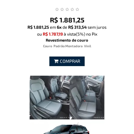
R$ 1.881,25
R$ 1.881,25
em
6x
de
R$ 313,54
sem juros
ou
R$ 1.787,19
à vista
(5%)
no Pix
Revestimento de couro
Couro
Padrão Montadora
Vinil
COMPRAR