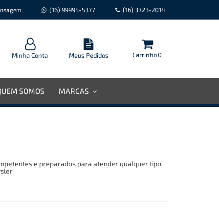
(16) 99995-5377
(16) 3723-2014
nsagem
Carrinho
0
Minha Conta
Meus Pedidos
QUEM SOMOS
MARCAS
ompetentes e preparados para atender qualquer tipo
sler.