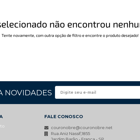
o selecionado não encontrou nen
Tente novamente, com outra opção de filtro e encontre o produto desejado!
A NOVIDADES
A
FALE CONOSCO
ato
couronobre@couronobre.net
Rua Aniz Nassif,1855
Jardim Barão - Franca - SP