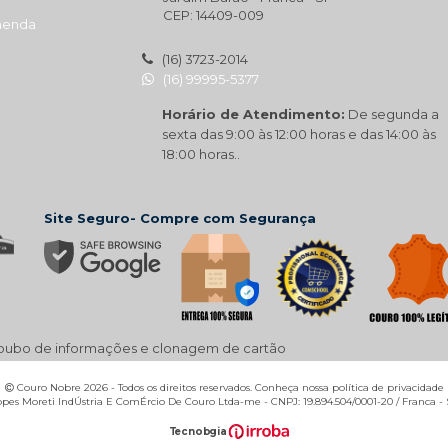
CEP: 14409-009
menda
(16) 3723-2014
(16) 99995-5377
Horário de Atendimento:
De segunda a
sexta das 9:00 às 12:00 horas e das 14:00 às
18:00 horas..
Site Seguro- Compre com Segurança
 roubo de informações e clonagem de cartão
Couro Nobre 2026 - Todos os direitos reservados. Conheça nossa política de privacidade
pes Moreti IndÚstria E ComÉrcio De Couro Ltda-me - CNPJ: 19.894.504/0001-20 / Franca -
T
ecnol
o
gia