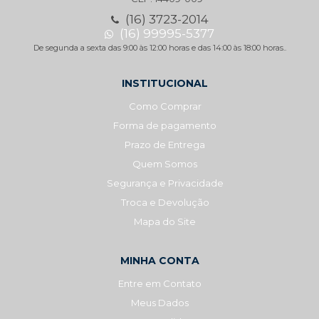
(16) 3723-2014
(16) 99995-5377
De segunda a sexta das 9:00 às 12:00 horas e das 14:00 às 18:00 horas..
INSTITUCIONAL
Como Comprar
Forma de pagamento
Prazo de Entrega
Quem Somos
Segurança e Privacidade
Troca e Devolução
Mapa do Site
MINHA CONTA
Entre em Contato
Meus Dados