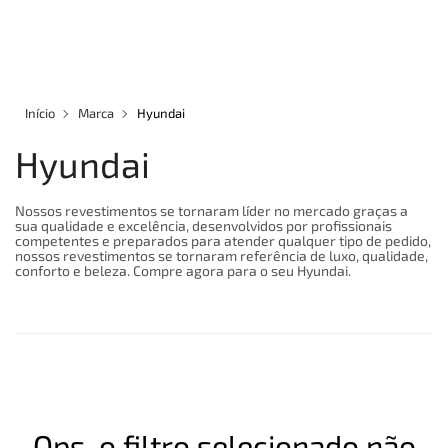
×
×
Redes Sociais
Informações
ENTRAR
CADASTRAR
Formas de Pagamento
REVESTIMENTOS EM COURO
Início
Marca
Hyundai
CAPAS PARA BANCOS
Hyundai
Site Seguro- Compre com Segurança
ASSOALHOS
Nossos revestimentos se tornaram líder no mercado graças a
sua qualidade e excelência, desenvolvidos por profissionais
competentes e preparados para atender qualquer tipo de pedido,
ACESSÓRIOS
nossos revestimentos se tornaram referência de luxo, qualidade,
conforto e beleza. Compre agora para o seu
Hyundai.
QUEM SOMOS
MARCAS
INFORMAÇÕES
Entrega
Ops, o filtro selecionado não