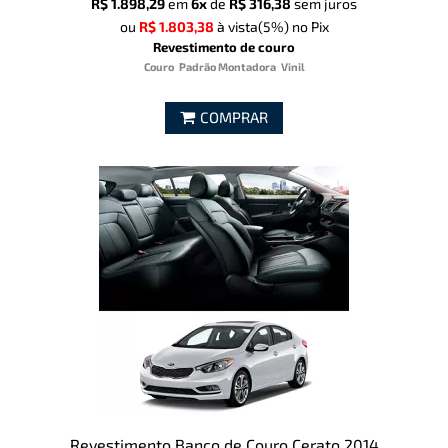
R$ 1.898,29
em
6x
de
R$ 316,38
sem juros
ou
R$ 1.803,38
à vista
(5%)
no Pix
Revestimento de couro
Couro
Padrão Montadora
Vinil
COMPRAR
Revestimento Banco de Couro Cerato 2014