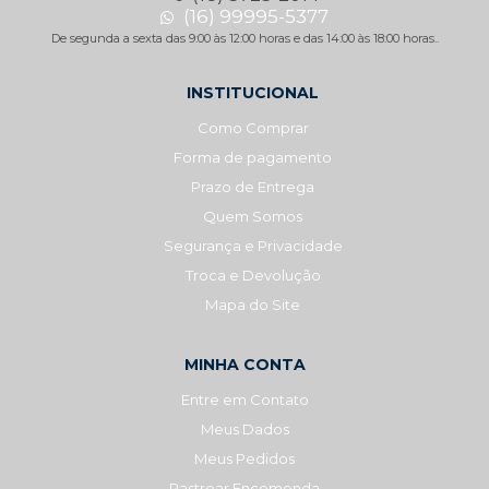
(16) 99995-5377
De segunda a sexta das 9:00 às 12:00 horas e das 14:00 às 18:00 horas..
INSTITUCIONAL
Como Comprar
Forma de pagamento
Prazo de Entrega
Quem Somos
Segurança e Privacidade
Troca e Devolução
Mapa do Site
MINHA CONTA
Entre em Contato
Meus Dados
Meus Pedidos
Rastrear Encomenda