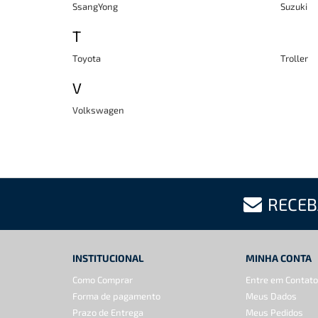
SsangYong
Suzuki
T
Toyota
Troller
V
Volkswagen
RECEB
INSTITUCIONAL
MINHA CONTA
Como Comprar
Entre em Contato
Forma de pagamento
Meus Dados
Prazo de Entrega
Meus Pedidos