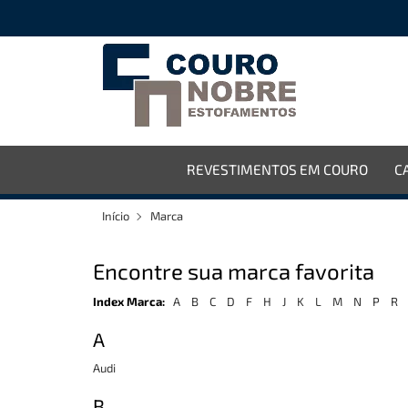
REVESTIMENTOS EM COURO
C
Início
Marca
Encontre sua marca favorita
Index Marca:
A
B
C
D
F
H
J
K
L
M
N
P
R
A
Audi
B