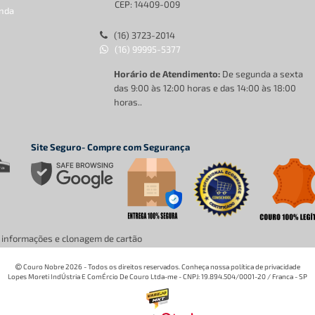
CEP: 14409-009
nda
(16) 3723-2014
(16) 99995-5377
Horário de Atendimento:
De segunda a sexta
das 9:00 às 12:00 horas e das 14:00 às 18:00
horas..
Site Seguro- Compre com Segurança
e informações e clonagem de cartão
Couro Nobre 2026 - Todos os direitos reservados. Conheça nossa política de privacidade
Lopes Moreti IndÚstria E ComÉrcio De Couro Ltda-me - CNPJ: 19.894.504/0001-20 / Franca - SP