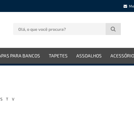
Me
APAS PARA BANCOS
TAPETES
ASSOALHOS
ACESSÓRI
S
T
V