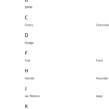
BMW
C
Chery
Chevrole
D
Dodge
F
Fiat
Ford
H
Honda
Hyundai
J
Jac Motors
Jeep
K