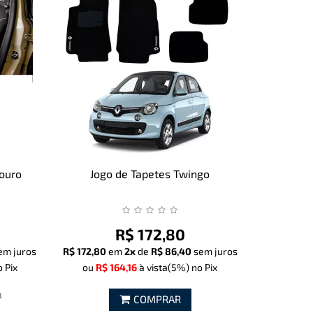
ouro
Jogo de Tapetes Twingo
R$ 172,80
em juros
R$ 172,80
em
2x
de
R$ 86,40
sem juros
 Pix
ou
R$ 164,16
à vista
(5%)
no Pix
l
COMPRAR