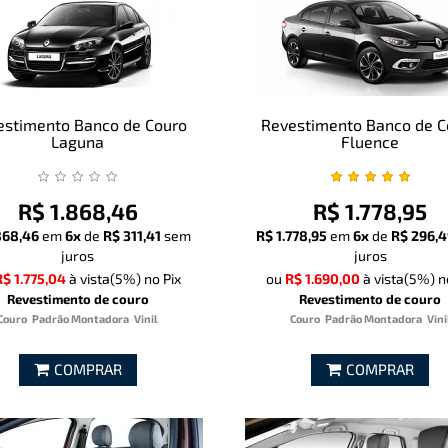
estimento Banco de Couro
Revestimento Banco de C
Laguna
Fluence
R$ 1.868,46
R$ 1.778,95
868,46
em
6x
de
R$ 311,41
sem
R$ 1.778,95
em
6x
de
R$ 296,4
juros
juros
R$ 1.775,04
à vista
(5%)
no Pix
ou
R$ 1.690,00
à vista
(5%)
n
Revestimento de couro
Revestimento de couro
Couro
Padrão Montadora
Vinil
Couro
Padrão Montadora
Vini
COMPRAR
COMPRAR