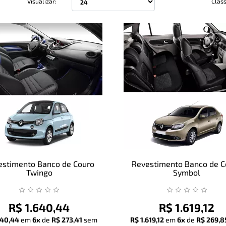
Visualizar:
Class
estimento Banco de Couro
Revestimento Banco de C
Twingo
Symbol
R$ 1.640,44
R$ 1.619,12
640,44
em
6x
de
R$ 273,41
sem
R$ 1.619,12
em
6x
de
R$ 269,8