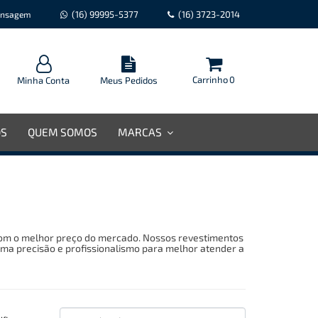
(16) 99995-5377
(16) 3723-2014
nsagem
Carrinho
0
Minha Conta
Meus Pedidos
OS
QUEM SOMOS
MARCAS
com o melhor preço do mercado. Nossos revestimentos
ma precisão e profissionalismo para melhor atender a