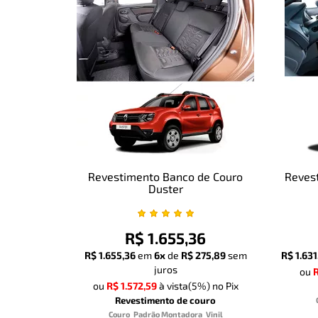
Revestimento Banco de Couro
Revest
Duster
R$ 1.655,36
R$ 1.655,36
em
6x
de
R$ 275,89
sem
R$ 1.631
juros
ou
R
ou
R$ 1.572,59
à vista
(5%)
no Pix
Revestimento de couro
Couro
Padrão Montadora
Vinil