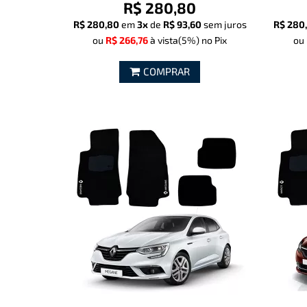
R$ 280,80
R$ 280,80
em
3x
de
R$ 93,60
sem juros
R$ 280
ou
R$ 266,76
à vista
(5%)
no Pix
ou
COMPRAR