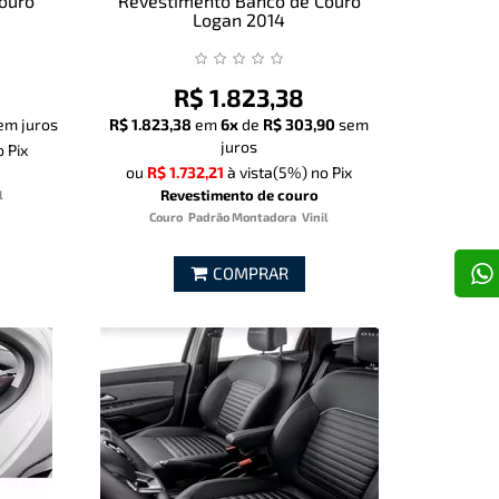
ouro
Revestimento Banco de Couro
Logan 2014
R$ 1.823,38
em juros
R$ 1.823,38
em
6x
de
R$ 303,90
sem
juros
 Pix
ou
R$ 1.732,21
à vista
(5%)
no Pix
Revestimento de couro
l
Couro
Padrão Montadora
Vinil
COMPRAR