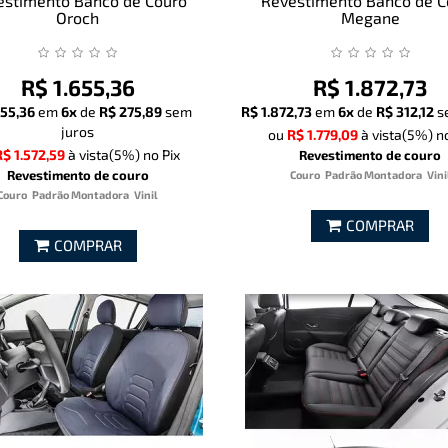
estimento Banco de Couro
Revestimento Banco de C
Oroch
Megane
R$ 1.655,36
R$ 1.872,73
655,36
em
6x
de
R$ 275,89
sem
R$ 1.872,73
em
6x
de
R$ 312,12
s
juros
ou
R$ 1.779,09
à vista
(5%)
no
R$ 1.572,59
à vista
(5%)
no Pix
Revestimento de couro
Revestimento de couro
Couro
Padrão Montadora
Vini
Couro
Padrão Montadora
Vinil
COMPRAR
COMPRAR