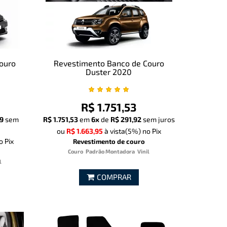
ouro
Revestimento Banco de Couro
Duster 2020
R$ 1.751,53
9
sem
R$ 1.751,53
em
6x
de
R$ 291,92
sem juros
ou
R$ 1.663,95
à vista
(5%)
no Pix
o Pix
Revestimento de couro
Couro
Padrão Montadora
Vinil
l
COMPRAR