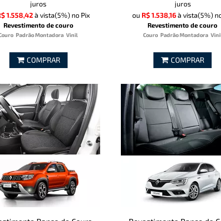
juros
juros
$ 1.558,42
à vista
(5%)
no Pix
ou
R$ 1.538,16
à vista
(5%)
no
Revestimento de couro
Revestimento de couro
Couro
Padrão Montadora
Vinil
Couro
Padrão Montadora
Vini
COMPRAR
COMPRAR