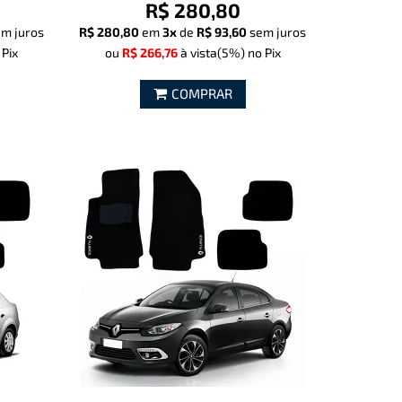
R$ 280,80
m juros
R$ 280,80
em
3x
de
R$ 93,60
sem juros
 Pix
ou
R$ 266,76
à vista
(5%)
no Pix
COMPRAR