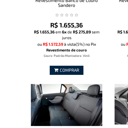
Revestimento Banco de Couro
Rev
Sandero
R$ 1.655,36
R$ 1.655,36
em
6x
de
R$ 275,89
sem
R$ 1.
juros
ou
R$ 1.572,59
à vista
(5%)
no Pix
ou
Revestimento de couro
Couro
Padrão Montadora
Vinil
COMPRAR