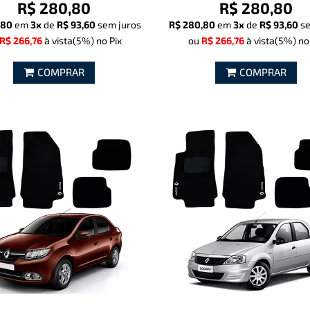
R$ 280,80
R$ 280,80
,80
em
3x
de
R$ 93,60
sem juros
R$ 280,80
em
3x
de
R$ 93,60
se
R$ 266,76
à vista
(5%)
no Pix
ou
R$ 266,76
à vista
(5%)
no
COMPRAR
COMPRAR