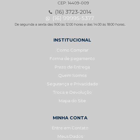
CEP: 14409-009
(16) 3723-2014
(16) 99995-5377
De segunda a sexta das 9:00 às 12:00 horas e das 14:00 às 18:00 horas..
INSTITUCIONAL
Como Comprar
Forma de pagamento
Prazo de Entrega
Quem Somos
Segurança e Privacidade
Troca e Devolução
Mapa do Site
MINHA CONTA
Entre em Contato
Meus Dados