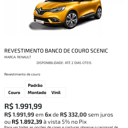
REVESTIMENTO BANCO DE COURO SCENIC
MARCA:
RENAULT
DISPONIBILIDADE:
ATÉ 2 DIAS ÚTEIS
Revestimento de couro
Padrão
Couro
Montadora
Vinil
R$ 1.991,99
R$ 1.991,99
em
6x
de
R$ 332,00
sem juros
ou
R$ 1.892,39
à vista
5%
no Pix
Para ver todas as opções de cores e costuras observe o carrossel de