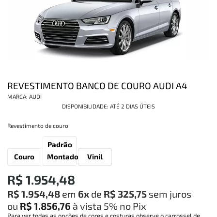
INFORMAÇÕES
REVESTIMENTO BANCO DE COURO AUDI A4
MARCA:
AUDI
DISPONIBILIDADE:
ATÉ 2 DIAS ÚTEIS
Revestimento de couro
Padrão
Couro
Montadora
Vinil
R$ 1.954,48
R$ 1.954,48
em
6x
de
R$ 325,75
sem juros
ou
R$ 1.856,76
à vista
5%
no Pix
Para ver todas as opções de cores e costuras observe o carrossel de