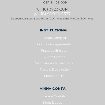
CEP: 14409-009
(16) 3723-2014
(16) 99995-5377
De segunda a sexta das 9:00 às 12:00 horas e das 14:00 às 18:00 horas..
INSTITUCIONAL
Como Comprar
Forma de pagamento
Prazo de Entrega
Quem Somos
Segurança e Privacidade
Troca e Devolução
Mapa do Site
MINHA CONTA
Entre em Contato
Meus Dados