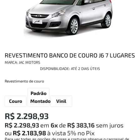
INFORMAÇÕES
REVESTIMENTO BANCO DE COURO J6 7 LUGARES
MARCA:
JAC MOTORS
DISPONIBILIDADE:
ATÉ 2 DIAS ÚTEIS
Revestimento de couro
Padrão
Couro
Montadora
Vinil
R$ 2.298,93
R$ 2.298,93
em
6x
de
R$ 383,16
sem juros
ou
R$ 2.183,98
à vista
5%
no Pix
Para ver todas as opções de cores e costuras observe o carrossel de