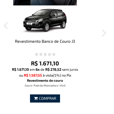
Revestimento Banco de Couro J6 7 Lugares
R$ 2.298,93
R$ 2.298,93
em
6x
de
R$ 383,16
sem juros
ou
R$ 2.183,98
à vista
(5%)
no Pix
Revestimento de couro
Couro
Padrão Montadora
Vinil
COMPRAR