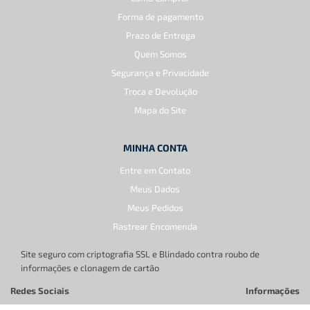
Forma de pagamento
Prazo de Entrega
Quem Somos
Segurança e Privacidade
Troca e Devolução
Mapa do Site
MINHA CONTA
Entre em Contato
Meus Dados
Meus Pedidos
Rastrear Encomenda
Site seguro com criptografia SSL e Blindado contra roubo de
informações e clonagem de cartão
Redes Sociais
Informações