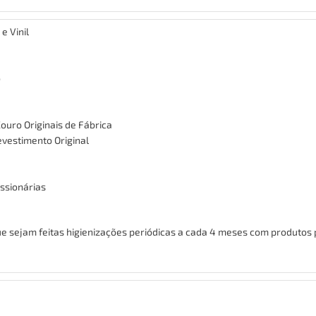
e Vinil
o
uro Originais de Fábrica
evestimento Original
ssionárias
sejam feitas higienizações periódicas a cada 4 meses com produtos p