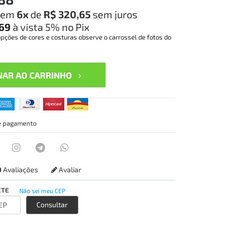
em
6x
de
R$ 320,65
sem juros
,69
à vista
5%
no Pix
opções de cores e costuras observe o carrossel de fotos do
NAR AO CARRINHO
e pagamento
0
Avaliações
Avaliar
ETE
Não sei meu CEP
Consultar