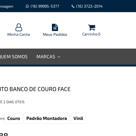
(16) 99995-5377
(16) 3723-2014
nsagem
Carrinho
0
Minha Conta
Meus Pedidos
QUEM SOMOS
MARCAS
TO BANCO DE COURO FACE
É 2 DIAS ÚTEIS
Couro
Padrão Montadora
Vinil
uro
,88