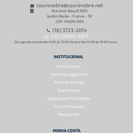
couronobre@couronobre.net
Rua Aniz Nassif,1855
Jardim Barão - Franca - SP
CEP: 14409-009
(16) 3723-2014
(16) 99995-5377
De segunda a sexta das 9:00 às 12:00 horas e das 14:00 às 18:00 horas..
INSTITUCIONAL
Como Comprar
Forma de pagamento
Prazo de Entrega
Quem Somos
Segurança e Privacidade
Troca e Devolução
Mapa do Site
MINHA CONTA