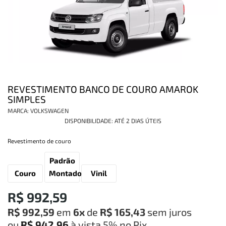
INFORMAÇÕES
REVESTIMENTO BANCO DE COURO AMAROK
SIMPLES
MARCA:
VOLKSWAGEN
DISPONIBILIDADE:
ATÉ 2 DIAS ÚTEIS
Revestimento de couro
Padrão
Couro
Montadora
Vinil
R$ 992,59
R$ 992,59
em
6x
de
R$ 165,43
sem juros
ou
R$ 942,96
à vista
5%
no Pix