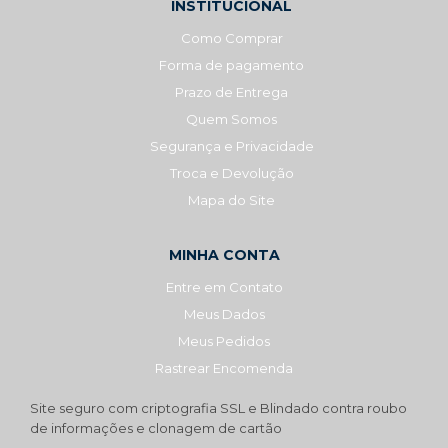
INSTITUCIONAL
Como Comprar
Forma de pagamento
Prazo de Entrega
Quem Somos
Segurança e Privacidade
Troca e Devolução
Mapa do Site
MINHA CONTA
Entre em Contato
Meus Dados
Meus Pedidos
Rastrear Encomenda
Site seguro com criptografia SSL e Blindado contra roubo
de informações e clonagem de cartão