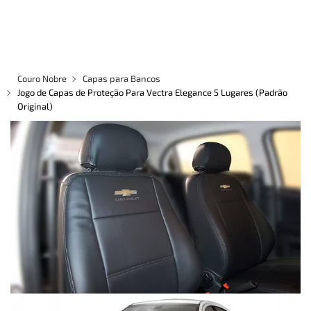
×
×
Redes Sociais
Informações
ENTRAR
CADASTRAR
Formas de Pagamento
REVESTIMENTOS EM COURO
Couro Nobre
Capas para Bancos
CAPAS PARA BANCOS
Jogo de Capas de Proteção Para Vectra Elegance 5 Lugares (Padrão
Original)
Site Seguro- Compre com Segurança
TAPETES
ASSOALHOS
ACESSÓRIOS
QUEM SOMOS
MARCAS
Entrega