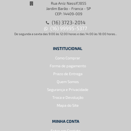
Rua Aniz Nassif,1855
Jardim Barão - Franca - SP
CEP: 14409-009
(16) 3723-2014
(16) 99995-5377
De segunda a sexta das 9:00 às 12:00 horas e das 14:00 às 18:00 horas..
INSTITUCIONAL
Como Comprar
Forma de pagamento
Prazo de Entrega
Quem Somos
Segurança e Privacidade
Troca e Devolução
Mapa do Site
MINHA CONTA
Entre em Contato