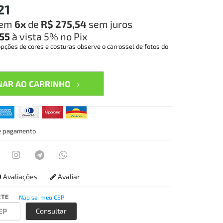
21
em
6x
de
R$ 275,54
sem juros
,55
à vista
5%
no Pix
opções de cores e costuras observe o carrossel de fotos do
NAR AO CARRINHO
e pagamento
0
Avaliações
Avaliar
ETE
Não sei meu CEP
Consultar