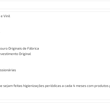
e Vinil
o
uro Originais de Fábrica
evestimento Original
ssionárias
sejam feitas higienizações periódicas a cada 4 meses com produtos p