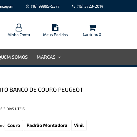
(16) 99995-5377
(16) 3723-2014
nsagem
Carrinho
0
Minha Conta
Meus Pedidos
QUEM SOMOS
MARCAS
TO BANCO DE COURO PEUGEOT
É 2 DIAS ÚTEIS
Couro
Padrão Montadora
Vinil
uro