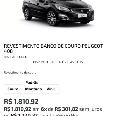
REVESTIMENTO BANCO DE COURO PEUGEOT
408
MARCA:
PEUGEOT
DISPONIBILIDADE:
ATÉ 2 DIAS ÚTEIS
Revestimento de couro
Padrão
Couro
Montadora
Vinil
R$ 1.810,92
R$ 1.810,92
em
6x
de
R$ 301,82
sem juros
ou
R$ 1.720,37
à vista
5%
no Pix