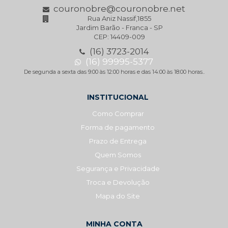
couronobre@couronobre.net
Rua Aniz Nassif,1855
Jardim Barão - Franca - SP
CEP: 14409-009
(16) 3723-2014
(16) 99995-5377
De segunda a sexta das 9:00 às 12:00 horas e das 14:00 às 18:00 horas..
INSTITUCIONAL
Como Comprar
Forma de pagamento
Prazo de Entrega
Quem Somos
Segurança e Privacidade
Troca e Devolução
Mapa do Site
MINHA CONTA